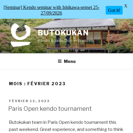
X
[Seminar] Kendo seminar with Ishikawa-sensei 25-
Got it!
27/09/2026
Skip
to
BUTOKUKAN
content
Kendo & Iaido Dojo in Brussels
Menu
MOIS :
FÉVRIER 2023
POSTED
FÉVRIER 12, 2023
ON
Paris Open kendo tournament
Butokukan team in Paris Open kendo tournament this
past weekend. Great experience, and something to think