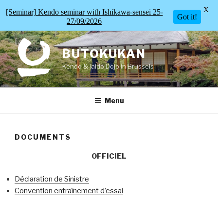
X
[Seminar] Kendo seminar with Ishikawa-sensei 25-
Got it!
27/09/2026
Skip
to
BUTOKUKAN
content
Kendo & Iaido Dojo in Brussels
Menu
DOCUMENTS
OFFICIEL
Déclaration de Sinistre
Convention entraînement d’essai